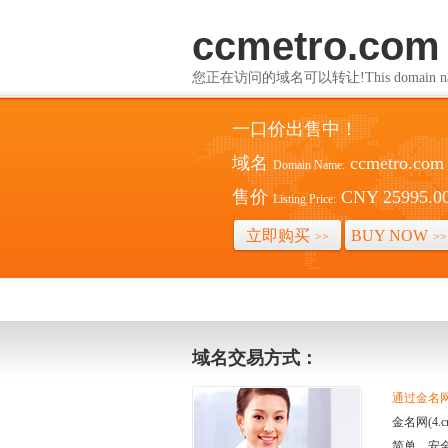
ccmetro.com
您正在访问的域名可以转让!This domain name i
一口价出售中！
域名
ccmetro.com
Domain Name:
售价
CNY 25995.0
Listing Price:
立即购买
BUY NOW
>>
>>
域名交易方式：
通过金名网(
金名网(4
简单、安