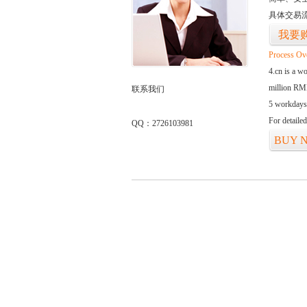
具体交易
我要
Process Ov
4.cn is a w
million RMB
联系我们
5 workdays
For detaile
QQ：2726103981
BUY 