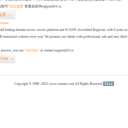
流程可
“点击这里”
查看或咨询support@4.cn。
购买
>>
erview:
orld leading domain escrow service platform and ICANN-Accredited Registrar, with 6 years ri
 transaction volume every year. We promise our clients with professional, safe and easy third-
.
d process, you can
“visit here”
or contact support@4.cn.
NOW
>>
Copyright © 1998 -2025 www.ccmetro.com All Rights Reserved
51La